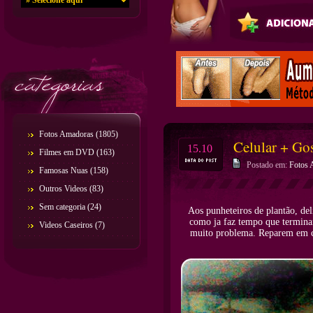
Fotos Amadoras
(1805)
Celular + Go
15.10
Filmes em DVD
(163)
Postado em:
Fotos 
Famosas Nuas
(158)
Outros Videos
(83)
Sem categoria
(24)
Aos punheteiros de plantão, de
como ja faz tempo que termina
Videos Caseiros
(7)
muito problema. Reparem em co